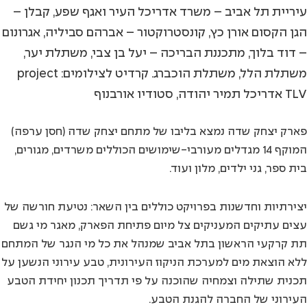
עיריית תל אביב – משרד אדריכל העיר ואגף שפע, קבלן –
הגן הקסום אורן כץ, קונסטרוקטור – אברהם סביליה, אגרונום
– דוד בלוך, מתכננת הבריכה – יעל בן צבי, משתלת יער,
משתלת הלל, משתלת הוכברג. קרדיט לצילומים: project
TLV אדריכל תמיר יהודה, סטודיו אורבנוף
פארק יצחק שדה נמצא בליבו של מתחם יצחק שדה (חסן ערפה)
המוקף 14 מגדלים מעורבי-שימושים הכוללים משרדים, מגורים,
בית ספר, גני ילדים, מלון ועוד.
יצירתיות וחדשנות בפרויקט כוללים בין השאר: נטיעת חורשה של
עצים עתיקים המעניקים צל מיום פתיחת הפארק, מאגר מי גשם
תת קרקעי הראשון בתל אביב שמנהל את כל מי הנגר של המתחם
ללא הוצאת מים למערכת הניקוז העירונית, טבע עירוני הנשען על
תכנית שתילה וצמחיה שהוכנה על פי תדריך תכנון יחידת הטבע
העירוני של החברה להגנת הטבע.