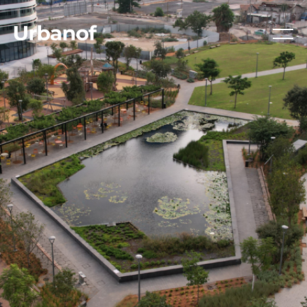
Ski
t
conten