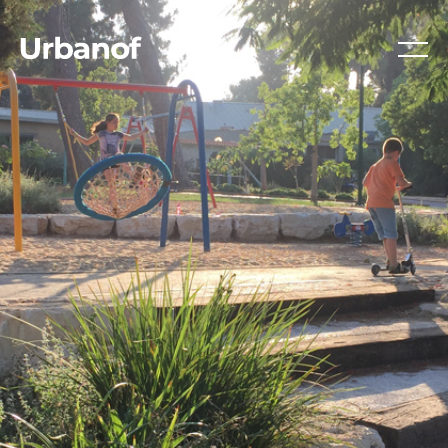
Ski
t
conten