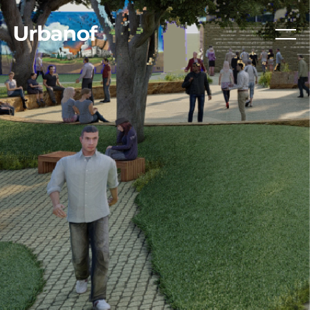
Ski
t
conten